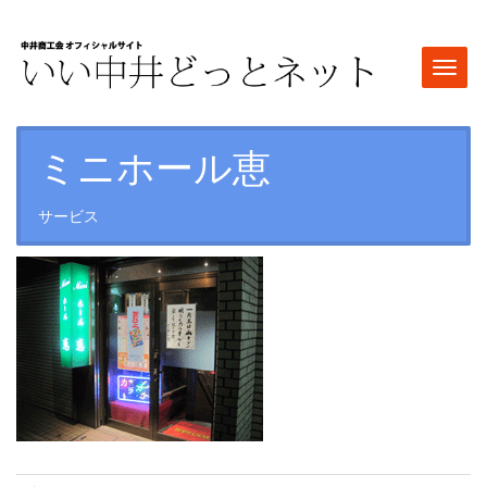
Togg
navi
ミニホール恵
サービス